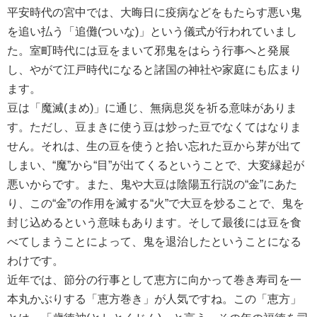
平安時代の宮中では、大晦日に疫病などをもたらす悪い鬼
を追い払う「追儺(ついな)」という儀式が行われていまし
た。室町時代には豆をまいて邪鬼をはらう行事へと発展
し、やがて江戸時代になると諸国の神社や家庭にも広まり
ます。
豆は「魔滅(まめ)」に通じ、無病息災を祈る意味がありま
す。ただし、豆まきに使う豆は炒った豆でなくてはなりま
せん。それは、生の豆を使うと拾い忘れた豆から芽が出て
しまい、“魔”から“目”が出てくるということで、大変縁起が
悪いからです。また、鬼や大豆は陰陽五行説の“金”にあた
り、この“金”の作用を滅する“火”で大豆を炒ることで、鬼を
封じ込めるという意味もあります。そして最後には豆を食
べてしまうことによって、鬼を退治したということになる
わけです。
近年では、節分の行事として恵方に向かって巻き寿司を一
本丸かぶりする「恵方巻き」が人気ですね。この「恵方」