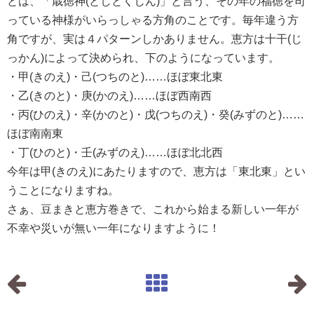
とは、「歳徳神(としとくじん)」と言う、その年の福徳を司
っている神様がいらっしゃる方角のことです。毎年違う方
角ですが、実は４パターンしかありません。恵方は十干(じ
っかん)によって決められ、下のようになっています。
・甲(きのえ)・己(つちのと)……ほぼ東北東
・乙(きのと)・庚(かのえ)……ほぼ西南西
・丙(ひのえ)・辛(かのと)・戊(つちのえ)・癸(みずのと)……
ほぼ南南東
・丁(ひのと)・壬(みずのえ)……ほぼ北北西
今年は甲(きのえ)にあたりますので、恵方は「東北東」とい
うことになりますね。
さぁ、豆まきと恵方巻きで、これから始まる新しい一年が
不幸や災いが無い一年になりますように！