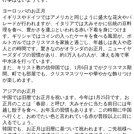
ヨーロッパのお正月
イギリスやドイツではアメリカと同じように盛大な花火やパ
レードが行われますが、イタリアでは大みそかに伝統の豆料
理を食べ、豊かさを運ぶといわれる赤い下着を身につけま
す。ギリシャではコインの入ったケーキを食べる風習が。ポ
ルトガルではクリスマスを家族と過ごし、年越しは友人や恋
人との時間です。驚きなのがオランダのお正月。ニューイヤ
ーズダイブの習慣があり、約1万人もの人が、凍える海で寒
中水泳を行っています。
また、キリスト教の信仰国では、1月6日までがクリスマス期
間。町でも部屋でも、クリスマスツリーや華やかな飾りつけ
が楽しめます。
アジアのお正月
中国では旧暦でお正月を祝います。今年は1月25日です。お
正月のことは「春節」と呼び、大みそかに当たる前日には年
越し餃子を食べ、お年玉の習慣もあります。この時期に中国
へ行くと、おめでたい色と言われている赤が普段以上に目に
入るでしょう。
韓国でも、お正月は旧暦に基づいて祝われます。ご先祖様へ