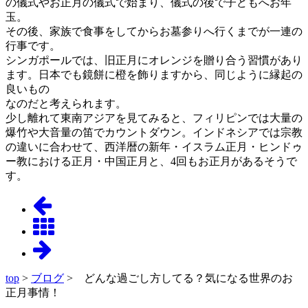
の儀式やお正月の儀式で始まり、儀式の後で子どもへお年
玉。
その後、家族で食事をしてからお墓参りへ行くまでが一連の
行事です。
シンガポールでは、旧正月にオレンジを贈り合う習慣があり
ます。日本でも鏡餅に橙を飾りますから、同じように縁起の
良いもの
なのだと考えられます。
少し離れて東南アジアを見てみると、フィリピンでは大量の
爆竹や大音量の笛でカウントダウン。インドネシアでは宗教
の違いに合わせて、西洋暦の新年・イスラム正月・ヒンドゥ
ー教における正月・中国正月と、4回もお正月があるそうで
す。
top
>
ブログ
> どんな過ごし方してる？気になる世界のお
正月事情！