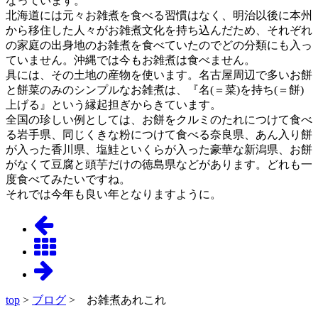
なっています。
北海道には元々お雑煮を食べる習慣はなく、明治以後に本州
から移住した人々がお雑煮文化を持ち込んだため、それぞれ
の家庭の出身地のお雑煮を食べていたのでどの分類にも入っ
ていません。沖縄では今もお雑煮は食べません。
具には、その土地の産物を使います。名古屋周辺で多いお餅
と餅菜のみのシンプルなお雑煮は、『名(＝菜)を持ち(＝餅)
上げる』という縁起担ぎからきています。
全国の珍しい例としては、お餅をクルミのたれにつけて食べ
る岩手県、同じくきな粉につけて食べる奈良県、あん入り餅
が入った香川県、塩鮭といくらが入った豪華な新潟県、お餅
がなくて豆腐と頭芋だけの徳島県などがあります。どれも一
度食べてみたいですね。
それでは今年も良い年となりますように。
top
>
ブログ
> お雑煮あれこれ