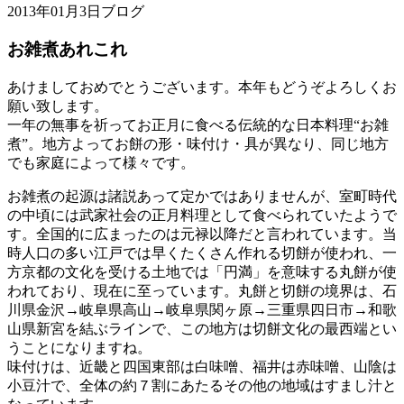
2013年01月3日
ブログ
お雑煮あれこれ
あけましておめでとうございます。本年もどうぞよろしくお
願い致します。
一年の無事を祈ってお正月に食べる伝統的な日本料理“お雑
煮”。地方よってお餅の形・味付け・具が異なり、同じ地方
でも家庭によって様々です。
お雑煮の起源は諸説あって定かではありませんが、室町時代
の中頃には武家社会の正月料理として食べられていたようで
す。全国的に広まったのは元禄以降だと言われています。当
時人口の多い江戸では早くたくさん作れる切餅が使われ、一
方京都の文化を受ける土地では「円満」を意味する丸餅が使
われており、現在に至っています。丸餅と切餅の境界は、石
川県金沢→岐阜県高山→岐阜県関ヶ原→三重県四日市→和歌
山県新宮を結ぶラインで、この地方は切餅文化の最西端とい
うことになりますね。
味付けは、近畿と四国東部は白味噌、福井は赤味噌、山陰は
小豆汁で、全体の約７割にあたるその他の地域はすまし汁と