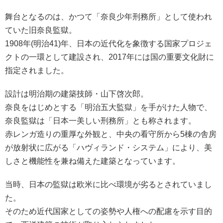
舞台となるのは、かつて「奈良少年刑務所」として使われ
ていた旧奈良監獄。
1908年(明治41)年、日本の近代化を象徴する国家プロジェ
クトの一環として建設され、2017年には国の重要文化財に
指定されました。
設計は明治期の建築技師・山下啓次郎。
奈良をはじめとする「明治五大監獄」を手がけた人物で、
奈良監獄は「日本一美しい刑務所」とも称されます。
赤レンガ造りの重厚な外観と、中央の看守所から5棟の舎房
が放射状に広がる「ハヴィランド・システム」により、美
しさと機能性を兼ね備えた建築となっています。
当時、日本の監獄は欧米に比べ環境が劣るとされていまし
た。
そのため近代国家としての姿勢や人権への配慮を示す目的