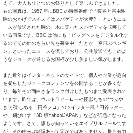
えて、大人もひとつのお祭りとして楽しんできました。
右の写真は、1957 年にBBC の時事番組で「暖冬と害虫駆
除のおかげでスイスではスパゲティが大豊作」というニュ
ースが放送された時の、木に実ったスパゲティを収穫して
いる画像です。BBC は他にも「ビッグベンをデジタル化す
るのでその針のもらい先を募集中」だとか「空飛ぶペンギ
ン」といったニュースを流しており、公共放送でもこのよ
うなジョークが通じるお国柄が少し羨ましい気がします。
また近年はインターネットのサイトで、個人や企業が趣向
を凝らしたジョークコンテンツを公開することが多くな
り、毎年その面白さをランク付けしたものまで発表されて
います。昨年は、ウルトラヒーローや怪獣たちの“つぶや
き”が楽しめる「円谷プロ」のツイッター風「円谷ッター」
や、飛び出す「3D 版Yahoo!JAPAN」などが話題になった
ようです。さて、誰もが知っているエイプリルフールです
が、その由来は諸説あって定かではありません。最も有力