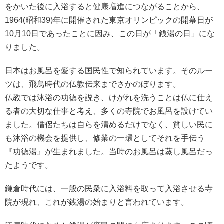
をかいた後に入浴すると健康増進につながることから、
1964(昭和39)年に開催された東京オリンピックの開幕日が
10月10日であったことに因み、この日が「銭湯の日」にな
りました。
日本はお風呂を愛する国民性で知られています。そのルー
ツは、飛鳥時代の仏教伝来までさかのぼります。
仏教では沐浴の功徳を説き、けがれを洗うことは仏に仕え
る者の大切な仕事と考え、多くの寺院でお風呂を設けてい
ました。僧侶たちは自らを清めるだけでなく、貧しい民に
も沐浴の機会を提供し、修業の一環としてそれを手伝う
『功徳湯』が生まれました。当時のお風呂は蒸し風呂だっ
たようです。
鎌倉時代には、一般の民衆に入浴料を取って入浴させる寺
院が現れ、これが銭湯の始まりと言われています。