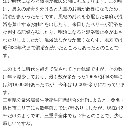
江戸時代になると銭湯が庶民の間にも広まります。この頃
は、男女の湯舟を分けると大量のお湯が必要になるため、
混浴が多かったそうです。風紀の乱れを心配した幕府が混
浴を禁止するお触れを出したり、来日したペリーが混浴を
批判する記録を残したり、明治になると混浴禁止令が出さ
れたりしましたが、混浴はなかなか無くならず、地方では
昭和30年代まで混浴が続いたところもあったとのことで
す。
このように時代を超えて愛されてきた銭湯ですが、その数
は年々減少しており、最も数が多かった1968(昭和43)年に
は約18,000軒あったのが、今年は1,600軒余りになっていま
す。
三重県公衆浴場業生活衛生同業組合のHPによると、桑名・
四日市エリアにも数年前までは7軒ありましたが、現在は2
軒だけのようです。三重県全体でも12軒とのことで、少し
寂しいですね。