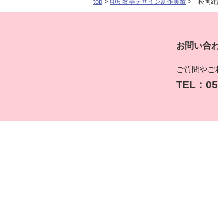
top
>
印刷物等デザイン制作実績
> 松岡建
お問い合
ご質問やご
TEL：059