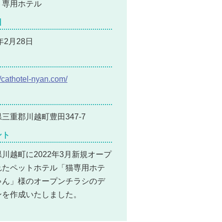
ト専用ホテル
日
2年2月28日
//cathotel-nyan.com/
三重郡川越町豊田347-7
ント
川越町に2022年3月新規オープ
れたペットホテル「猫専用ホテ
ゃん」様のオープンチラシのデ
ンを作成いたしました。