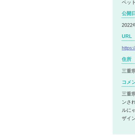
ペッ
公開
202
URL
https:
住所
三重県
コメ
三重県
ンさ
ルに
ザイ