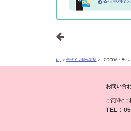
各種印刷物
top
>
デザイン制作実績
> COCOAトラ
お問い合
ご質問やご
TEL：059